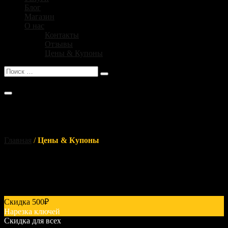
Блог
Магазин
О нас
Контакты
Отзывы
Цены & Купоны
No products in the cart .
Цены & Купоны
Главная
/
Цены & Купоны
Скидка
500₽
Нарезка ключей
Скидка для всех