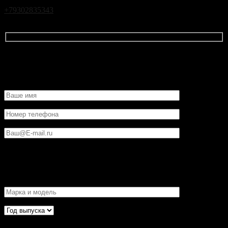
Чтобы связаться с нами позвоните нам по телефону
+79302835343
или заполните форму ниже, указав свою
информацию и запрошенные услуги.
Контактные данные
Данные транспортного средства