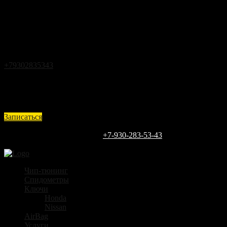
Закрыть
Back
Загрузка
г.Кстово ул.Чапаева д.25
+79302835343
expert@vin52.ru
Ежедневно с 9 до 18
Записаться
Каждый день
9:00 - 18:00
ЗАПИШИТЕСЬ СЕГОДНЯ
+7-930-283-53-43
г.Кстово ул.Чапаева д.25
Чип-тюнинг
Спидометры
Ключи
Honda
Nissan
AirBag
Услуги