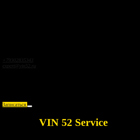
минут
15000₽
3000 -
от 30
Отключение иммобилайзера
минут
10000₽
1500 -
от 15
Восстановление блоков SRS
минут
10000₽
Заправка автомобильного
от 20
1000 - 7000₽
кондиционера
минут
Контактная информация
г.Кстово ул.Чапаева д.25
+79302835343
expert@vin52.ru
Время работы
Пн-Пт:
9:00 - 18:00
Суббота:
10:00 - 15:00
Воскресенье:
по согласованию
© 2024 VIN52 Services,
All Rights Reserved
Записаться
Запись
VIN 52 Service