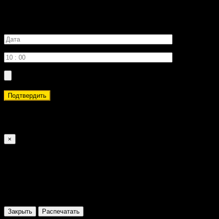
Желаемое время записи
Подтвердить
Обратите внимание, что запрошенная вами дата и время
могут быть недоступны. Это предварительная запись.
×
Coupon
Закрыть
Распечатать