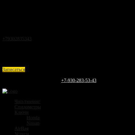
Закрыть
Back
Загрузка
г.Кстово ул.Чапаева д.25
+79302835343
expert@vin52.ru
Ежедневно с 9 до 18
Записаться
Каждый день
9:00 - 18:00
ЗАПИШИТЕСЬ СЕГОДНЯ
+7-930-283-53-43
г.Кстово ул.Чапаева д.25
Чип-тюнинг
Спидометры
Ключи
Honda
Nissan
AirBag
Услуги