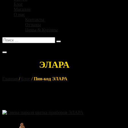
Блог
Магазин
О нас
Контакты
Отзывы
Цены & Купоны
No products in the cart .
Пин-код
ЭЛАРА
Главная
/
Блог
/
Пин-код ЭЛАРА