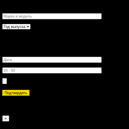
Желаемое время записи
Подтвердить
Обратите внимание, что запрошенная вами дата и время
могут быть недоступны. Это предварительная запись.
×