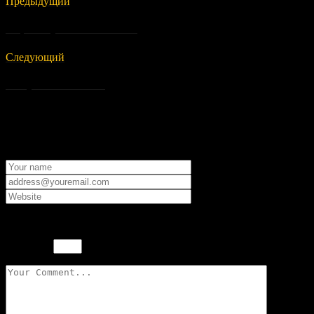
Предыдущий
Смарт ключ для Ниссан X-Trail 2015
Следующий
Ключ для Honda CR-V 2011
Оставить комментарий
Ваш электронный адрес не будет опубликован.
*
Пожалуйста, введите ответ цифрами:
три + 7 =