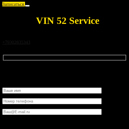
Записаться
Запись
VIN 52 Service
Чтобы связаться с нами позвоните нам по телефону
+79302835343
или заполните форму ниже, указав свою
информацию и запрошенные услуги.
Контактные данные
Данные транспортного средства