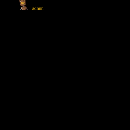
admin
01.04.2024
02.04.2024
0
коментарий
Пин-код ЭЛАРА
Часто бывает, что пароль на панели приборов ЭЛАРА измен.
Кто и зачем его меняют
Водители.
Случайно или специально. Например чтобы
поменять коэффициенты скорости для того чтобы
накручивать больший пробег.
Ответственные
за парк автомобилей. Чтобы водители
не смогли поменять коэффициенты скорости.
Итог всего этого один – рано или поздно пароль забывают и
при необходимости произвести настройки доступа к
настройкам нет.