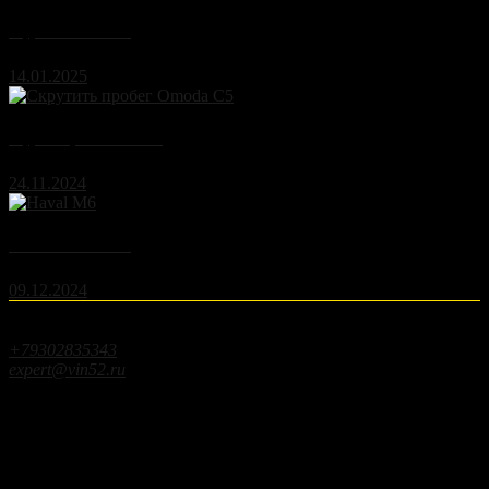
Скрутить Газон Некст
14.01.2025
Скрутить пробег Omoda C5
24.11.2024
Чип-тюнинг Haval M6
09.12.2024
Контактная информация
г.Кстово ул.Чапаева д.25
+79302835343
expert@vin52.ru
Время работы
Пн-Пт:
9:00 - 18:00
Суббота:
10:00 - 15:00
Воскресенье:
по согласованию
© 2024 VIN52 Services,
All Rights Reserved