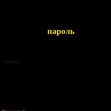
Вычитываем D-Flash
Анализируем полученный дамп для расчета пароля
Рассчитать
пароль
Если не получается самостоятельно рассчитать пароль ,
отправьте данные D-Flash и мы вам поможем
Отправить
Share: