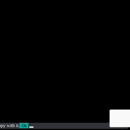
py with it.
Ok