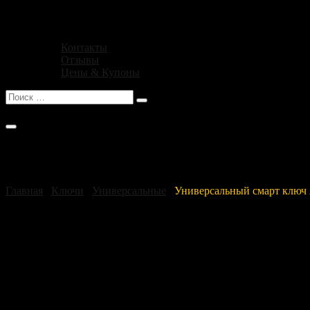
Блог
Магазин
О нас
Контакты
Отзывы
Цены & Купоны
No products in the cart .
Магазин
Главная
/
Ключи
/
Универсальные
/
Универсальный смарт ключ A
Магазин