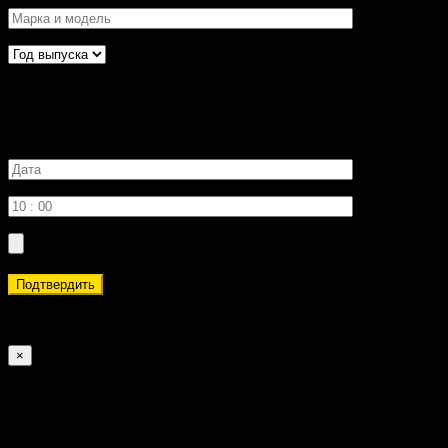
Желаемое время записи
Подтвердить
Обратите внимание, что запрошенная вами дата и время могут 
×
Coupon