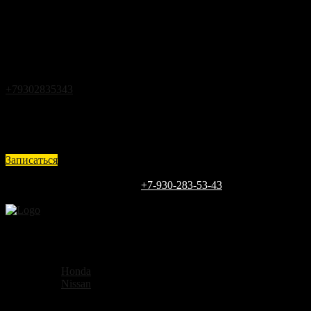
Закрыть
Back
Загрузка
г.Кстово ул.Чапаева д.25
+79302835343
expert@vin52.ru
Ежедневно с 9 до 18
Записаться
Каждый день
9:00 - 18:00
ЗАПИШИТЕСЬ СЕГОДНЯ
+7-930-283-53-43
г.Кстово ул.Чапаева д.25
Чип-тюнинг
Спидометры
Ключи
Honda
Nissan
AirBag
Услуги