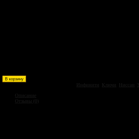
Универсальный смарт ключ A
3000,00
₽
Универсальный Смарт ключ для Ниссан-Инфинити от AUTEL п
Количество товара Универсальный смарт ключ Autel iKey Nissa
В корзину
Артикул:
IKEYNS4TP
Категории:
Инфинити
,
Ключи
,
Ниссан
,
Описание
Отзывы (0)
Описание
Autel iKey Nissan Infiniti Style универсальный смарт ключ