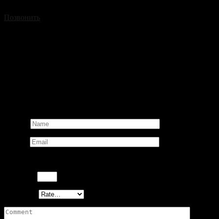
Позвонить
Reviews
There are no reviews yet.
Be the first to review “Универсальный смарт ключ Autel iKey Nis
Ваш адрес email не будет опубликован.
Обязательные поля пом
Name
*
Email
*
Пожалуйста, введите ответ цифрами:
8 − три =
Your rating