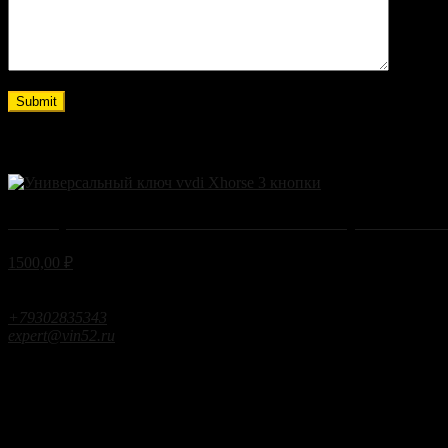
Submit
Related Products
Универсальный ключ Xhorse XK DS Style 3 кнопк
1500,00
₽
Контактная информация
г.Кстово ул.Чапаева д.25
+79302835343
expert@vin52.ru
Время работы
Пн-Пт:
9:00 - 18:00
Суббота:
10:00 - 15:00
Воскресенье:
по согласованию
© 2024 VIN52 Services,
All Rights Reserved